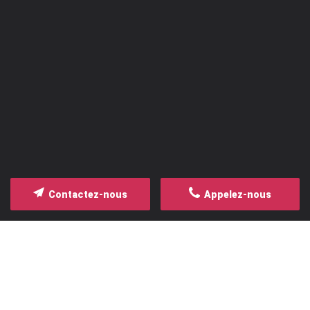
ARCHITECTURE D'INTÉRIEUR
SAINT-MALO / DINARD / SAINT-LUNAIRE
24 Rue de la Grève
35800
SAINT-LUNAIRE
Afficher le numéro
Contactez-nous
Appelez-nous