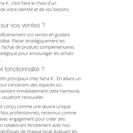
 K., c'est faire le choix d'un
e votre identité et de vos besoins
 sur vos ventes ?
nificativement vos ventes
en guidant
 idéal. Placer stratégiquement les
 et l'achat de produits complémentaires.
stratégique pour encourager les achats
.
et fonctionnalité ?
ifs principaux chez Yana K.. En alliant un
 nous concevons des espaces où
ressentent immédiatement cette harmonie,
ls voudront renouveler.
est conçu comme une œuvre unique,
ue. Nos professionnels, reconnus comme
nt avec engagement pour créer des
En collaborant étroitement avec nos
pécifiques de chaque local, évaluant les