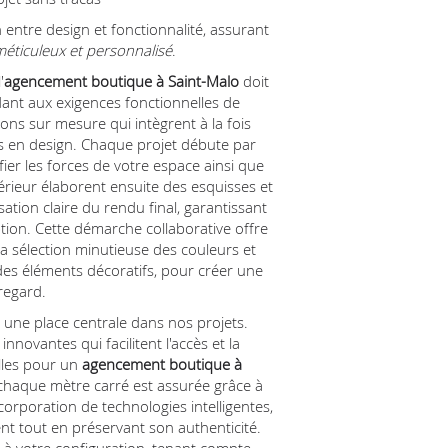
 entre design et fonctionnalité, assurant
méticuleux et personnalisé
.
'
agencement boutique à Saint-Malo
doit
ndant aux exigences fonctionnelles de
s sur mesure qui intègrent à la fois
s en design. Chaque projet débute par
ier les forces de votre espace ainsi que
térieur élaborent ensuite des esquisses et
ation claire du rendu final, garantissant
ion. Cette démarche collaborative offre
 la sélection minutieuse des couleurs et
 des éléments décoratifs, pour créer une
regard.
e une place centrale dans nos projets.
ovantes qui facilitent l'accès et la
elles pour un
agencement boutique à
chaque mètre carré est assurée grâce à
ncorporation de technologies intelligentes,
t tout en préservant son authenticité.