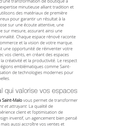
d'une transformation de boutique à
xpertise minutieuse alliant tradition et
utilisons des matériaux de première
reux pour garantir un résultat à la
ose sur une écoute attentive, une
re sur mesure, assurant ainsi une
ionnalité. Chaque espace rénové raconte
commerce et la vision de votre marque.
 une opportunité de réinventer votre
ec vos clients, en créant des espaces
la créativité et la productivité. Le respect
 régions emblématiques comme Saint-
ilisation de technologies modernes pour
elles.
l qui valorise vos espaces
 Saint-Malo
vous permet de transformer
nt et attrayant
. La qualité de
rience client et l'optimisation de
esign inventif, un agencement bien pensé
, mais aussi accroître vos ventes et