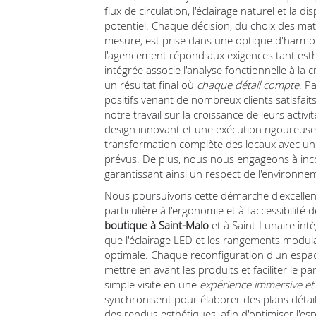
flux de circulation, l'éclairage naturel et la
potentiel. Chaque décision, du choix des ma
mesure, est prise dans une optique d'harmon
l'agencement répond aux exigences tant est
intégrée associe l'analyse fonctionnelle à la c
un résultat final où
chaque détail compte
. P
positifs venant de nombreux clients satisfaits 
notre travail sur la croissance de leurs activ
design innovant et une exécution rigoureuse
transformation complète des locaux avec un 
prévus. De plus, nous nous engageons à inco
garantissant ainsi un respect de l'environnem
Nous poursuivons cette démarche d'excelle
particulière à l'ergonomie et à l'accessibilité
boutique à Saint-Malo
et à Saint-Lunaire intè
que l'éclairage LED et les rangements modula
optimale. Chaque reconfiguration d'un espa
mettre en avant les produits et faciliter le p
simple visite en une
expérience immersive e
synchronisent pour élaborer des plans détai
des rendus esthétiques, afin d'optimiser l'