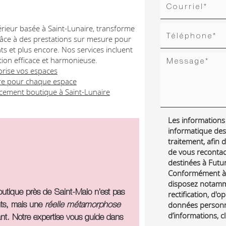
ntérieur basée à Saint-Lunaire, transforme
grâce à des prestations sur mesure pour
ts et plus encore. Nos services incluent
tion efficace et harmonieuse.
orise vos espaces
re pour chaque espace
cement boutique à Saint-Lunaire
Les informations r
informatique des
traitement, afin
de vous reconta
destinées à Futur 
Conformément à l
disposez notamme
utique près de Saint-Malo n'est pas
rectification, d'o
nts, mais une
réelle métamorphose
données personne
d’informations, c
nt. Notre expertise vous guide dans