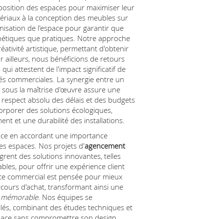
 disposition des espaces pour maximiser leur
tériaux à la conception des meubles sur
isation de l'espace pour garantir que
hétiques que pratiques. Notre approche
réativité artistique, permettant d'obtenir
ar ailleurs, nous bénéficions de retours
qui attestent de l'impact significatif de
ités commerciales. La synergie entre un
 sous la maîtrise d'œuvre assure une
respect absolu des délais et des budgets
rporer des solutions écologiques,
ent et une durabilité des installations.
nce en accordant une importance
 des espaces. Nos projets d'
agencement
grent des solutions innovantes, telles
bles, pour offrir une expérience client
ce commercial est pensée pour mieux
arcours d'achat, transformant ainsi une
t mémorable
. Nos équipes se
llés, combinant des études techniques et
espace sans compromettre son design