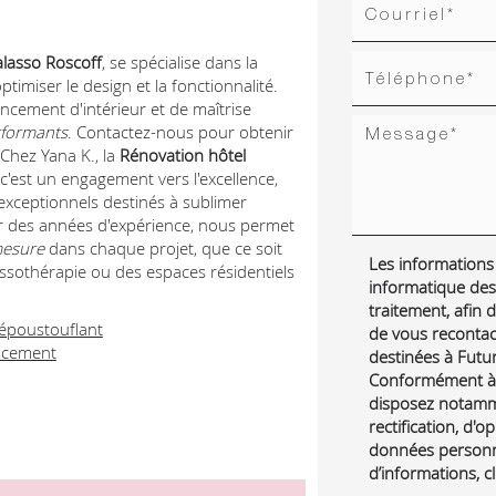
alasso Roscoff
, se spécialise dans la
imiser le design et la fonctionnalité.
ncement d'intérieur et de maîtrise
rformants
. Contactez-nous pour obtenir
Chez Yana K., la
Rénovation hôtel
 c'est un engagement vers l'excellence,
 exceptionnels destinés à sublimer
ar des années d'expérience, nous permet
mesure
dans chaque projet, que ce soit
Les informations r
ssothérapie ou des espaces résidentiels
informatique des
traitement, afin
époustouflant
de vous reconta
encement
destinées à Futur 
Conformément à l
disposez notamme
rectification, d'o
données personne
d’informations, c