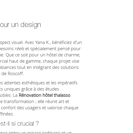
our un design
'aspect visuel. Avec Yana K., bénéficiez d'un
esoins réels
et spécialement pensé pour
ie. Que ce soit pour un hôtel de charme,
cial haut de gamme, chaque projet vise
biances tout en intégrant des solutions
n de Roscoff.
s attentes esthétiques et les impératifs
s uniques grâce à des études
obles
. La
Rénovation hôtel thalasso
transformation ; elle réunit art et
 confort des usagers et valorise chaque
ffinées.
-il si crucial ?
ence entre un espace ordinaire et un