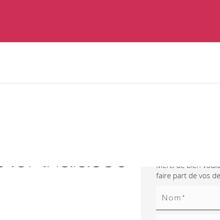
Contactez
tel thalasso
Merci de bien voulo
faire part de vos 