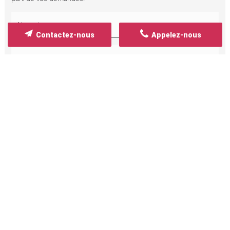
Contactez-nous
Appelez-nous
Les informations recueillies font l’objet d’un traitement
informatique destiné à
Yana K. (YK)
, responsable du
traitement, afin de donner suite à votre demande et de
vous recontacter. Les données sont également destinées à
Futur Digital, prestataire de Yana K. (YK). Conformément à la