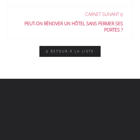
CARNET SUIVANT
PEUT-ON RÉNOVER UN HÔTEL SANS FERMER SES
PORTES ?
RETOUR À LA LISTE
Accueil
À propos
L'agence
Nos prestations
Nos réalisations
Les coulisses de l'agence
Témoignages
Nous contacter
Mentions légales
Politique de confidentialité
Plan du site