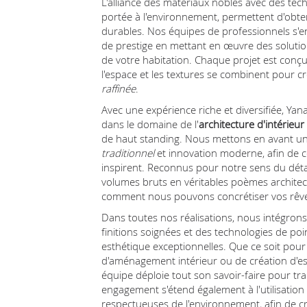
L'alliance des matériaux nobles avec des tec
portée à l'environnement, permettent d'obteni
durables. Nos équipes de professionnels s'e
de prestige en mettant en œuvre des solution
de votre habitation. Chaque projet est conç
l'espace et les textures se combinent pour 
raffinée
.
Avec une expérience riche et diversifiée, Yan
dans le domaine de l'
architecture d'intérieur
de haut standing. Nous mettons en avant un
traditionnel
et innovation moderne, afin de c
inspirent. Reconnus pour notre sens du détai
volumes bruts en véritables poèmes architec
comment nous pouvons concrétiser vos rêves
Dans toutes nos réalisations, nous intégron
finitions soignées et des technologies de po
esthétique exceptionnelles. Que ce soit pour
d'aménagement intérieur ou de création d'e
équipe déploie tout son savoir-faire pour tra
engagement s'étend également à l'utilisation
respectueuses de l'environnement, afin de c