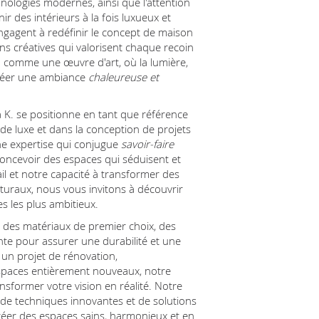
hnologies modernes, ainsi que l'attention
r des intérieurs à la fois luxueux et
ngagent à redéfinir le concept de maison
s créatives qui valorisent chaque recoin
u comme une œuvre d'art, où la lumière,
créer une ambiance
chaleureuse et
a K. se positionne en tant que référence
de luxe et dans la conception de projets
e expertise qui conjugue
savoir-faire
oncevoir des espaces qui séduisent et
l et notre capacité à transformer des
turaux, nous vous invitons à découvrir
 les plus ambitieux.
s des matériaux de premier choix, des
inte pour assurer une durabilité et une
 un projet de rénovation,
spaces entièrement nouveaux, notre
nsformer votre vision en réalité. Notre
 de techniques innovantes et de solutions
réer des espaces sains, harmonieux et en