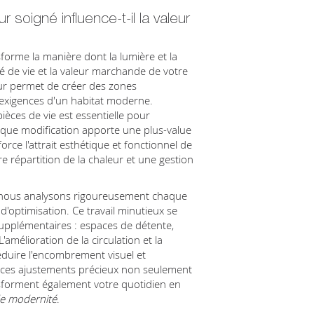
oigné influence-t-il la valeur
forme la manière dont la lumière et la
ité de vie et la valeur marchande de votre
eur permet de créer des zones
exigences d'un habitat moderne.
pièces de vie est essentielle pour
aque modification apporte une plus-value
orce l'attrait esthétique et fonctionnel de
re répartition de la chaleur et une gestion
n, nous analysons rigoureusement chaque
 d'optimisation. Ce travail minutieux se
supplémentaires : espaces de détente,
amélioration de la circulation et la
éduire l'encombrement visuel et
l, ces ajustements précieux non seulement
sforment également votre quotidien en
de modernité
.