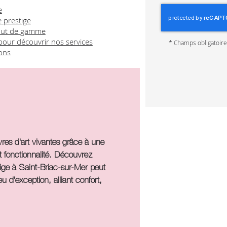
e
 prestige
haut de gamme
pour découvrir nos services
*
Champs obligatoir
ons
es d'art vivantes grâce à une
 fonctionnalité. Découvrez
ige à Saint-Briac-sur-Mer
peut
u d'exception, alliant confort,