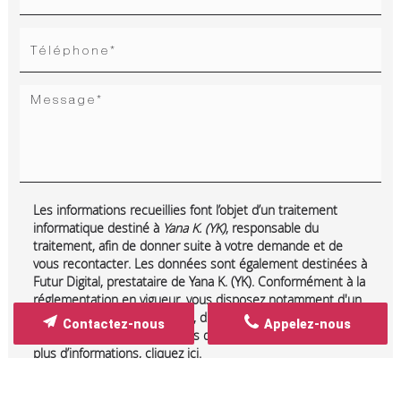
Les informations recueillies font l’objet d’un traitement
informatique destiné à
Yana K. (YK)
, responsable du
traitement, afin de donner suite à votre demande et de
vous recontacter. Les données sont également destinées à
Futur Digital, prestataire de Yana K. (YK). Conformément à la
réglementation en vigueur, vous disposez notamment d'un
droit d'accès, de rectification, d'opposition et d'effacement
Contactez-nous
Appelez-nous
sur les données personnelles qui vous concernent. Pour
plus d’informations, cliquez
ici
.