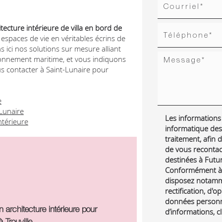
itecture intérieure de villa en bord de
espaces de vie en véritables écrins de
ici nos solutions sur mesure alliant
ironnement maritime, et vous indiquons
s contacter à Saint-Lunaire pour
e
Lunaire
Les informations r
ntérieure
informatique des
traitement, afin
de vous reconta
destinées à Futur 
Conformément à l
disposez notamme
rectification, d'o
données personne
n architecture intérieure pour
d’informations, c
 Trouville