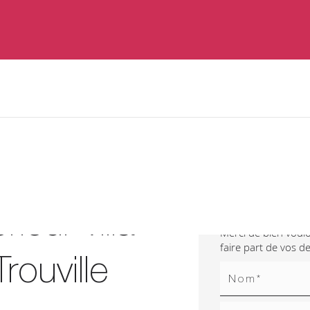
Contactez
rieur villa
Merci de bien voulo
faire part de vos 
rouville