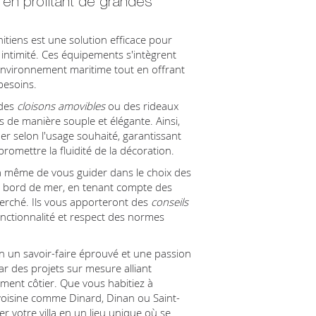
 en profitant de grandes
nitiens est une solution efficace pour
 intimité. Ces équipements s'intègrent
'environnement maritime tout en offrant
besoins.
 des
cloisons amovibles
ou des rideaux
 de manière souple et élégante. Ainsi,
er selon l'usage souhaité, garantissant
promettre la fluidité de la décoration.
 à même de vous guider dans le choix des
en bord de mer, en tenant compte des
herché. Ils vous apporteront des
conseils
nctionnalité et respect des normes
on un savoir-faire éprouvé et une passion
par des projets sur mesure alliant
ement côtier. Que vous habitiez à
 voisine comme Dinard, Dinan ou Saint-
votre villa en un lieu unique où se