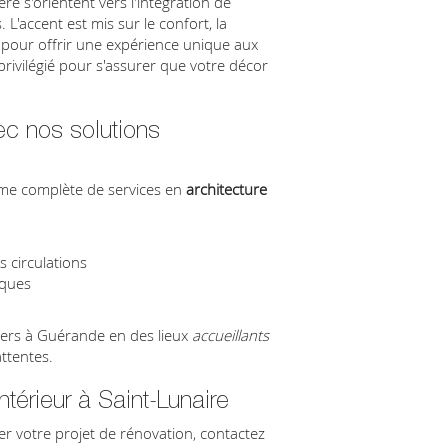
re s'orientent vers l'intégration de
 L'accent est mis sur le confort, la
s pour offrir une expérience unique aux
rivilégié pour s'assurer que votre décor
c nos solutions
mme complète de services en
architecture
s circulations
iques
iers à Guérande en des lieux
accueillants
ttentes.
ntérieur à Saint-Lunaire
r votre projet de rénovation, contactez