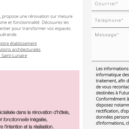
ire, propose une rénovation sur mesure
isme et fonctionnalité. Découvrez les
hantier pour transformer vos espaces.
Guérande.
otre établissement
tions architecturales
à Saint-Lunaire
Les informations r
informatique des
traitement, afin
de vous reconta
destinées à Futur 
Conformément à l
disposez notamme
rectification, d'o
écialisée dans la rénovation d'hôtels,
données personne
t fonctionnelle
inégalée,
d’informations, c
l'intention et la réalisation.