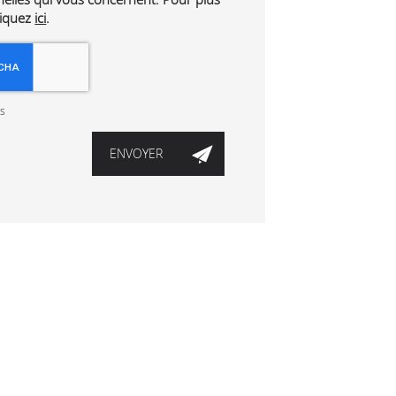
liquez
ici
.
es