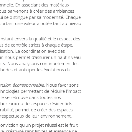
ionnelle. En associant des matériaux
 nous parvenons à créer des ambiances
 qui se distingue par sa modernité. Chaque
portant une valeur ajoutée tant au niveau
stant envers la qualité et le respect des
 de contrôle stricts à chaque étape,
isation. La coordination avec des
soin nous permet d'assurer un haut niveau
nts. Nous analysons continuellement les
hodes et anticiper les évolutions du
nsion écoresponsable
. Nous favorisons
technologies permettant de réduire l'impact
e se retrouve dans toutes nos
s bureaux ou des espaces résidentiels.
urabilité, permet de créer des espaces
 respectueux de leur environnement.
nviction qu'un projet réussi est le fruit
, créativité sans limites et exigence de