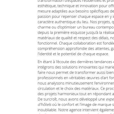
transformation d'espaces résidentiels et pro
esthétique, technique et innovation pour of
mesure adaptées aux besoins spécifiques de 
passion pour repenser chaque espace en y in
caractère authentique du lieu. Nos projets, q
charme ou d'optimiser un bureau contempor
depuis la première esquisse jusqu'à la réalisa
matériaux de qualité et respect des délais, 
fonctionnel. Chaque collaboration est fondée 
compréhension approfondie des attentes, gar
l'identité et le potentiel de chaque espace.
En étant à l'écoute des dernières tendances e
intégrons des solutions innovantes qui marie
faire nous permet de transformer aussi bien
professionnels en véritables œuvres d'art fon
nous analysons minutieusement l'environnem
circulation et le choix des matériaux. Ce pr
des projets harmonieux tout en répondant au
De surcroît, nous avons développé une
expe
d'hôtels
où le confort et l'image de marque 
inoubliable. Notre agence intervient égalemen