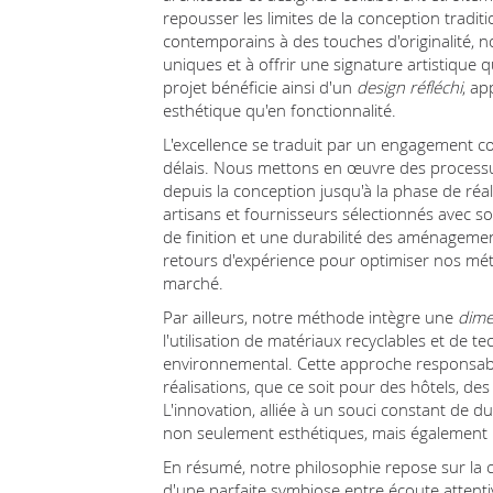
repousser les limites de la conception tradit
contemporains à des touches d'originalité,
uniques et à offrir une signature artistique
projet bénéficie ainsi d'un
design réfléchi
, ap
esthétique qu'en fonctionnalité.
L'excellence se traduit par un engagement con
délais. Nous mettons en œuvre des processus
depuis la conception jusqu'à la phase de réal
artisans et fournisseurs sélectionnés avec 
de finition et une durabilité des aménageme
retours d'expérience pour optimiser nos mét
marché.
Par ailleurs, notre méthode intègre une
dime
l'utilisation de matériaux recyclables et de 
environnemental. Cette approche responsabl
réalisations, que ce soit pour des hôtels, de
L'innovation, alliée à un souci constant de d
non seulement esthétiques, mais également
En résumé, notre philosophie repose sur la co
d'une parfaite symbiose entre écoute attentive